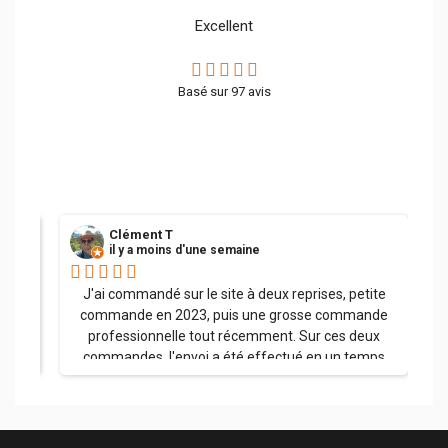
Excellent
Basé sur
97
avis
Clément T
il y a moins d'une semaine
her.
J'ai commandé sur le site à deux reprises, petite
commande en 2023, puis une grosse commande
professionnelle tout récemment. Sur ces deux
commandes, l'envoi a été effectué en un temps
record, la palette a été soigneusement emballée et
l'ensemble des produits sont arrivés dans un état
impeccable. J'ai appelé l'entreprise à plusieurs
reprises avec à chaque fois une réponse claire et