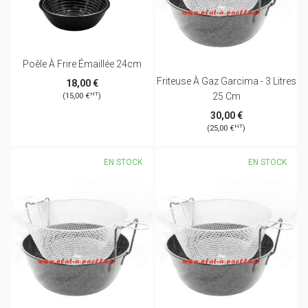
Poêle À Frire Émaillée 24cm
Friteuse À Gaz Garcima - 3 Litres
18,00 €
25 Cm
HT
(15,00 €
)
30,00 €
HT
(25,00 €
)
EN STOCK
EN STOCK