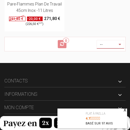
Pare-Flammes Plan De Travail
45cm Inox -11 Litres
271,80 €
-20,00 €
291,80 €
HT
(226,50 €
)
0
--
CONTACTS
INFORMATIONS
MON COMPTE
X
PLAT À PAELLA
4.7
BASÉ SUR
97
AVIS