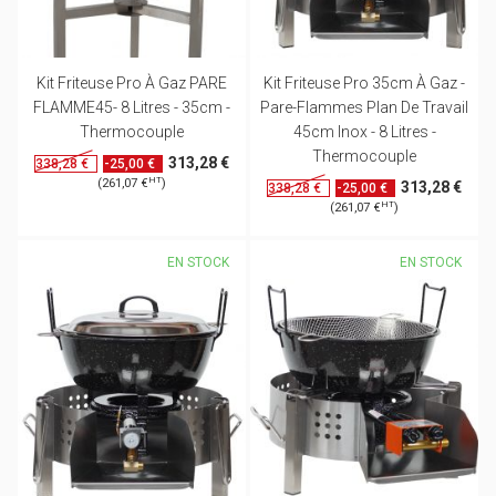
Kit Friteuse Pro À Gaz PARE
Kit Friteuse Pro 35cm À Gaz -
FLAMME45- 8 Litres - 35cm -
Pare-Flammes Plan De Travail
Thermocouple
45cm Inox - 8 Litres -
Thermocouple
313,28 €
-25,00 €
338,28 €
HT
(261,07 €
)
313,28 €
-25,00 €
338,28 €
HT
(261,07 €
)
EN STOCK
EN STOCK