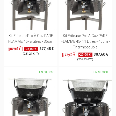
Kit Friteuse Pro À Gaz PARE
Kit Friteuse Pro À Gaz PARE
FLAMME 45- 8 Litres - 35cm
FLAMME 45- 11 Litres - 40cm -
Thermocouple
277,48 €
-25,00 €
302,48 €
HT
(231,24 €
)
307,60 €
-20,00 €
327,60 €
HT
(256,33 €
)
EN STOCK
EN STOCK