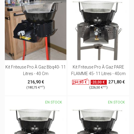
Kit Friteuse Pro À Gaz Bbq40- 11
Kit Friteuse Pro À Gaz PARE
Litres - 40 Cm
FLAMME 45- 11 Litres - 40cm
216,90 €
271,80 €
-20,00 €
291,80 €
HT
HT
(180,75 €
)
(226,50 €
)
EN STOCK
EN STOCK