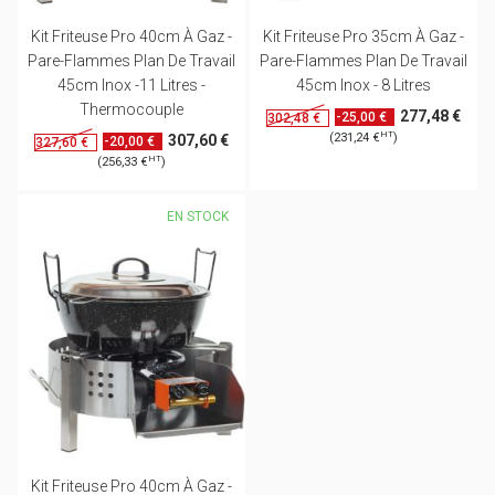
Kit Friteuse Pro 40cm À Gaz -
Kit Friteuse Pro 35cm À Gaz -
Pare-Flammes Plan De Travail
Pare-Flammes Plan De Travail
45cm Inox -11 Litres -
45cm Inox - 8 Litres
Thermocouple
277,48 €
-25,00 €
302,48 €
HT
(231,24 €
)
307,60 €
-20,00 €
327,60 €
HT
(256,33 €
)
EN STOCK
Kit Friteuse Pro 40cm À Gaz -