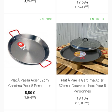
HT
(4,83 €
)
17,68 €
HT
(14,73 €
)
EN STOCK
EN STOCK
Plat À Paella Acier 32cm
Plat À Paella Garcima Acier
Garcima Pour 5 Personnes
32cm + Couvercle Inox Pour 5
Personnes
5,50 €
HT
(4,58 €
)
18,10 €
HT
(15,08 €
)