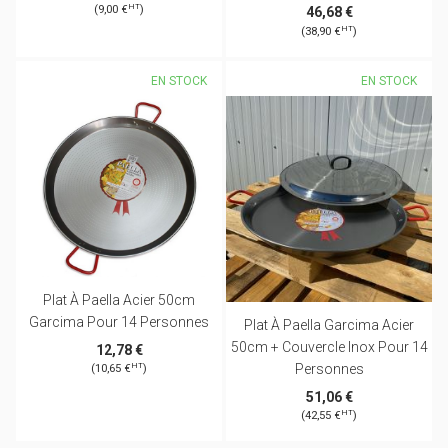
HT
(9,00 €
)
46,68 €
HT
(38,90 €
)
EN STOCK
EN STOCK
Plat À Paella Acier 50cm
Garcima Pour 14 Personnes
Plat À Paella Garcima Acier
50cm + Couvercle Inox Pour 14
12,78 €
Personnes
HT
(10,65 €
)
51,06 €
HT
(42,55 €
)