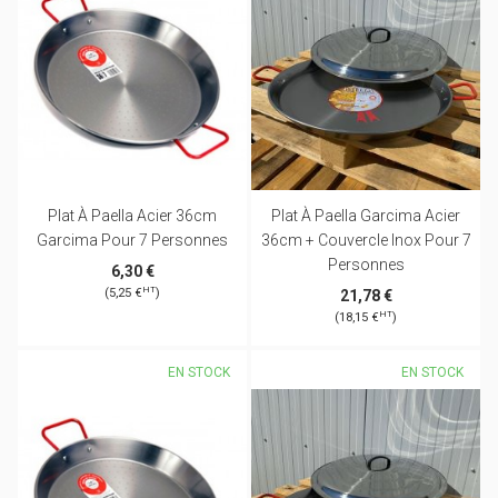
Plat À Paella Acier 36cm
Plat À Paella Garcima Acier
Garcima Pour 7 Personnes
36cm + Couvercle Inox Pour 7
Personnes
6,30 €
HT
(5,25 €
)
21,78 €
HT
(18,15 €
)
EN STOCK
EN STOCK