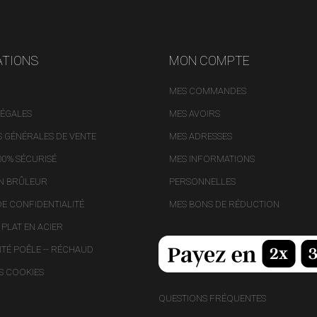
réponse claire et précise. La qualité
s produits est superbe ! Et j'ai été
faitement orienté sur le choix des
e-flammes plutôt inox qu'en métal,
ATIONS
MON COMPTE
un regret ; je pense être tranquille
 un bon moment avec ce matériel.
MES COMMANDES
i encore et bravo pour le parcours
LÉGALES
client du début à la fin.
MES AVOIRS
 GÉNÉRALES DE VENTE
MES ADRESSES
00% SÉCURISÉ
MES INFORMATIONS
ON BRÛLEUR
PERSONNELLES
DE CONFIDENTIALITÉ
MES BONS DE RÉDUCTION
PLAT EN ACIER
ITÉ POÊLE -- RÉCHAUD
S COOKIES
QUESTIONS FRÉQUENTES