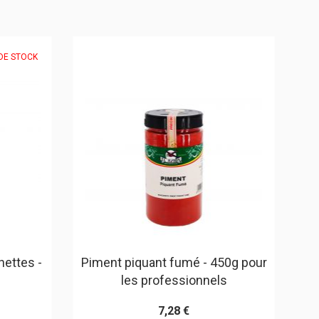
DE STOCK
hettes -
Piment piquant fumé - 450g pour
Co
les professionnels
7,28 €