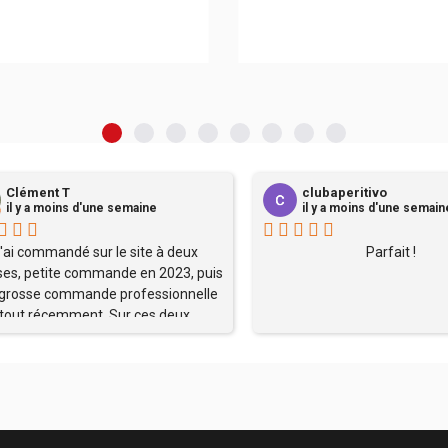
Clément T
clubaperitivo
il y a moins d'une semaine
il y a moins d'une semain
'ai commandé sur le site à deux
Parfait !
ses, petite commande en 2023, puis
grosse commande professionnelle
tout récemment. Sur ces deux
mandes, l'envoi a été effectué en
n temps record, la palette a été
neusement emballée et l'ensemble
 produits sont arrivés dans un état
eccable. J'ai appelé l'entreprise à
sieurs reprises avec à chaque fois