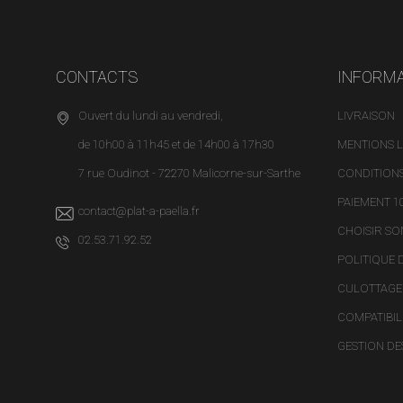
une 
de
par
par
CONTACTS
INFORM
auc
pour
Ouvert du lundi au vendredi,
LIVRAISON
Merc
de 10h00 à 11h45 et de 14h00 à 17h30
MENTIONS 
7 rue Oudinot - 72270 Malicorne-sur-Sarthe
CONDITIONS
PAIEMENT 1
contact@plat-a-paella.fr
CHOISIR S
02.53.71.92.52
POLITIQUE 
CULOTTAGE 
COMPATIBIL
GESTION DE