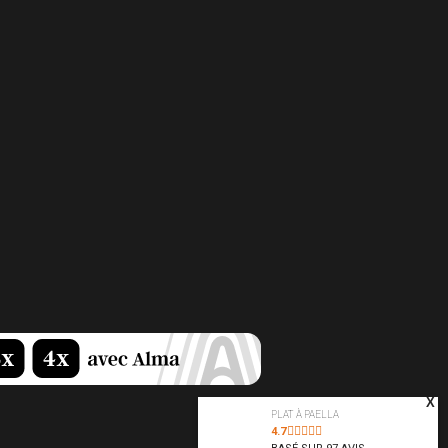
X
PLAT À PAELLA
4.7