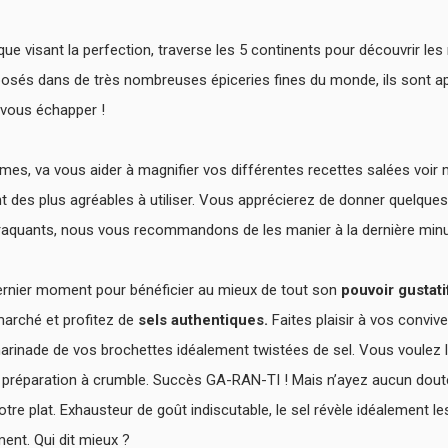
que visant la perfection, traverse les 5 continents pour découvrir les
posés dans de très nombreuses épiceries fines du monde, ils sont 
 vous échapper !
mes, va vous aider à magnifier vos différentes recettes salées voir
nt des plus agréables à utiliser. Vous apprécierez de donner quelqu
a craquants, nous vous recommandons de les manier à la dernière min
dernier moment pour bénéficier au mieux de tout son
pouvoir gustati
marché et profitez de
sels authentiques.
Faites plaisir à vos convive
inade de vos brochettes idéalement twistées de sel. Vous voulez l
e préparation à crumble. Succès GA-RAN-TI !
Mais n’ayez aucun doute 
otre plat. Exhausteur de goût indiscutable, le sel révèle idéalement 
ment. Qui dit mieux ?