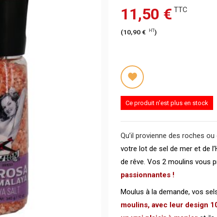
11,50 €
TTC
HT
(
10,90 €
)
Ce produit n'est plus en stock
Qu’il provienne des roches ou 
votre lot de sel de mer et de 
de rêve. Vos 2 moulins vous 
passionnantes !
Moulus à la demande, vos sels
moulins, avec leur design 