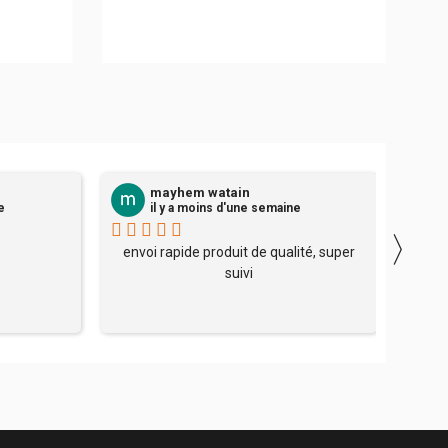
mayhem watain
e
il y a moins d'une semaine
〉
envoi rapide produit de qualité, super
Après
suivi
reçu r
se