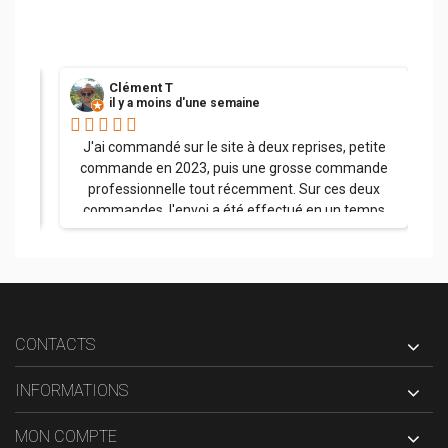
Clément T
il y a moins d'une semaine
her.
J'ai commandé sur le site à deux reprises, petite
commande en 2023, puis une grosse commande
professionnelle tout récemment. Sur ces deux
commandes, l'envoi a été effectué en un temps
record, la palette a été soigneusement emballée et
l'ensemble des produits sont arrivés dans un état
impeccable. J'ai appelé l'entreprise à plusieurs
reprises avec à chaque fois une réponse claire et
précise. La qualité des produits est superbe ! Et j'ai
été parfaitement orienté sur le choix des pare-
CONTACTS
flammes plutôt inox qu'en métal, aucun regret ; je
pense être tranquille pour un bon moment avec ce
INFORMATIONS
matériel. Merci encore et bravo pour le parcours
client du début à la fin.
MON COMPTE