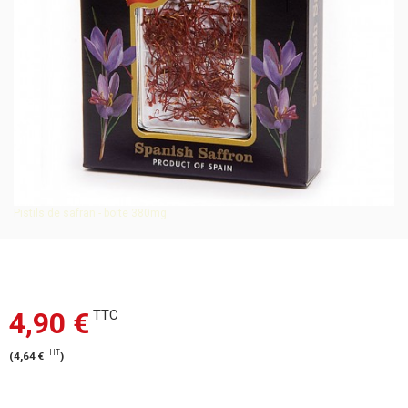
Pistils de safran - boite 380mg
4,90 €
TTC
HT
(
4,64 €
)