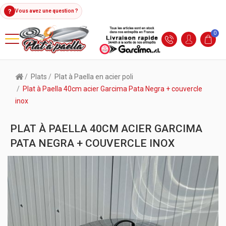
?
Vous avez une question ?
0
Plats
Plat à Paella en acier poli
Plat à Paella 40cm acier Garcima Pata Negra + couvercle
inox
PLAT À PAELLA 40CM ACIER GARCIMA
PATA NEGRA + COUVERCLE INOX