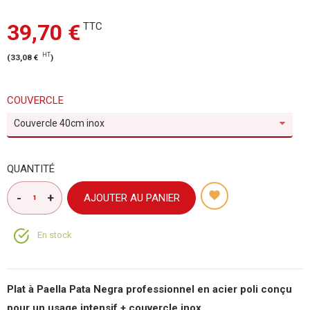
39,70 €
TTC
HT
(
33,08 €
)
COUVERCLE
Couvercle 40cm inox
QUANTITÉ
AJOUTER AU PANIER
En stock
Plat à Paella Pata Negra professionnel en acier poli conçu
pour un usage intensif + couvercle inox