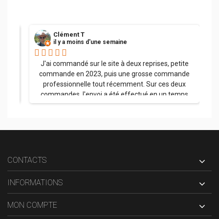
Clément T
il y a moins d'une semaine
her.
J'ai commandé sur le site à deux reprises, petite
commande en 2023, puis une grosse commande
professionnelle tout récemment. Sur ces deux
commandes, l'envoi a été effectué en un temps
record, la palette a été soigneusement emballée et
l'ensemble des produits sont arrivés dans un état
impeccable. J'ai appelé l'entreprise à plusieurs
reprises avec à chaque fois une réponse claire et
précise. La qualité des produits est superbe ! Et j'ai
été parfaitement orienté sur le choix des pare-
CONTACTS
flammes plutôt inox qu'en métal, aucun regret ; je
pense être tranquille pour un bon moment avec ce
INFORMATIONS
matériel. Merci encore et bravo pour le parcours
client du début à la fin.
MON COMPTE