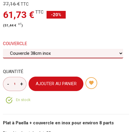
77,16 €
TTC
61,73 €
TTC
-20%
HT
(
51,44 €
)
COUVERCLE
QUANTITÉ
AJOUTER AU PANIER
En stock
Plat à Paella + couvercle en inox pour environ 8 parts