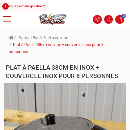
?
Vous avez une question ?
0
Plats
Plat à Paella en inox
Plat à Paella 38cm en inox + couvercle inox pour 8
personnes
PLAT À PAELLA 38CM EN INOX +
COUVERCLE INOX POUR 8 PERSONNES