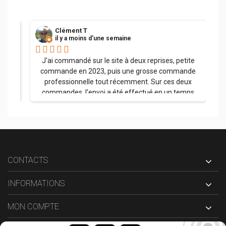
Clément T
il y a moins d'une semaine
her.
J'ai commandé sur le site à deux reprises, petite
commande en 2023, puis une grosse commande
professionnelle tout récemment. Sur ces deux
commandes, l'envoi a été effectué en un temps
record, la palette a été soigneusement emballée et
l'ensemble des produits sont arrivés dans un état
impeccable. J'ai appelé l'entreprise à plusieurs
reprises avec à chaque fois une réponse claire et
précise. La qualité des produits est superbe ! Et j'ai
été parfaitement orienté sur le choix des pare-
CONTACTS
flammes plutôt inox qu'en métal, aucun regret ; je
pense être tranquille pour un bon moment avec ce
INFORMATIONS
matériel. Merci encore et bravo pour le parcours
client du début à la fin.
MON COMPTE