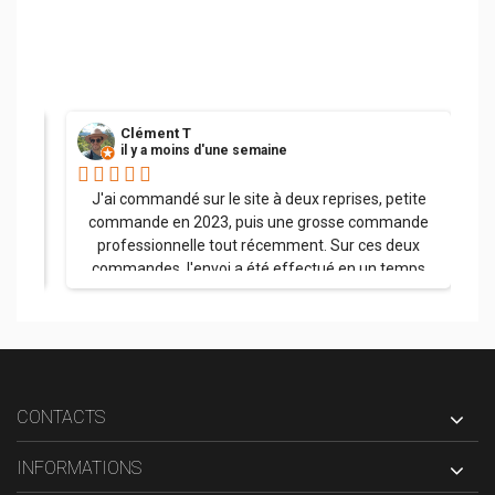
Clément T
il y a moins d'une semaine
her.
J'ai commandé sur le site à deux reprises, petite
commande en 2023, puis une grosse commande
professionnelle tout récemment. Sur ces deux
commandes, l'envoi a été effectué en un temps
record, la palette a été soigneusement emballée et
l'ensemble des produits sont arrivés dans un état
impeccable. J'ai appelé l'entreprise à plusieurs
reprises avec à chaque fois une réponse claire et
précise. La qualité des produits est superbe ! Et j'ai
été parfaitement orienté sur le choix des pare-
CONTACTS
flammes plutôt inox qu'en métal, aucun regret ; je
pense être tranquille pour un bon moment avec ce
INFORMATIONS
matériel. Merci encore et bravo pour le parcours